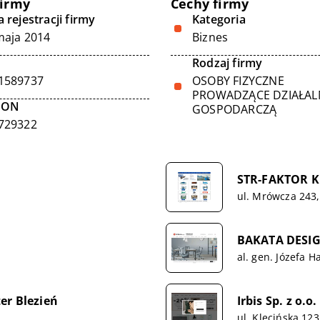
firmy
Cechy firmy
 rejestracji firmy
Kategoria
maja 2014
Biznes
Rodzaj firmy
1589737
OSOBY FIZYCZNE
PROWADZĄCE DZIAŁA
GON
GOSPODARCZĄ
729322
STR-FAKTOR K
ul. Mrówcza 243
BAKATA DESIG
al. gen. Józefa H
er Blezień
Irbis Sp. z o.o.
ul. Klecińska 12