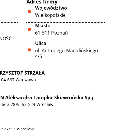
Adres firmy
Województwo
Wielkopolskie
Miasto
61-511 Poznań
LNOŚĆ
Ulica
ul. Antoniego Madalińskiego
4/5
RZYSZTOF STRZAŁA
, 04-697 Warszawa
N Aleksandra Lampka-Skowrońska Sp.j.
allera 78/5, 53-324 Wrocław
3, 54-413 Wrocław