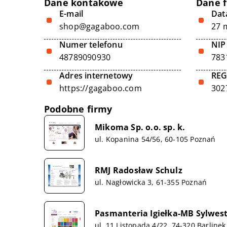
Dane kontakowe
Dane 
E-mail
Data
shop@gagaboo.com
27 
Numer telefonu
NIP
48789090930
783
Adres internetowy
RE
https://gagaboo.com
302
Podobne firmy
Mikoma Sp. o.o. sp. k.
ul. Kopanina 54/56, 60-105 Poznań
RMJ Radosław Schulz
ul. Nagłowicka 3, 61-355 Poznań
Pasmanteria Igiełka-MB Sylwest
ul. 11 Listopada 4/22, 74-320 Barlinek