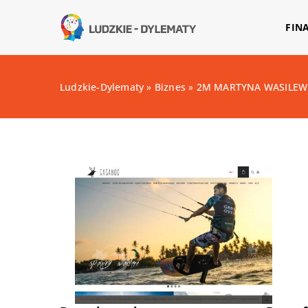
FIN
Ludzkie-Dylematy
»
Biznes
»
2M MARTYNA WASILEW