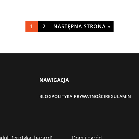
1
2
NASTĘPNA STRONA »
NAWIGACJA
BLOG
POLITYKA PRYWATNOŚCI
REGULAMIN
dult (erotyka, hazard)
Dom i ogród