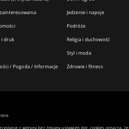
 zainteresowania
Jedzenie i napoje
omości
Podróże
 i druk
Religia i duchowość
Styl i moda
ści / Pogoda / Informacje
Zdrowie i fitness
żone.
orzystanie z witryny bez zmiany ustawień dot. cookies oznacza,