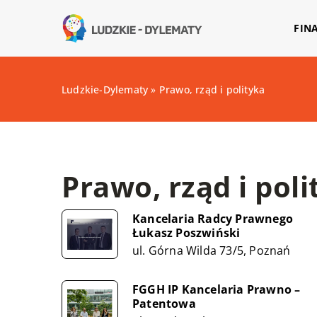
FIN
Ludzkie-Dylematy
»
Prawo, rząd i polityka
Prawo, rząd i poli
Kancelaria Radcy Prawnego
Łukasz Poszwiński
ul. Górna Wilda 73/5, Poznań
FGGH IP Kancelaria Prawno –
Patentowa