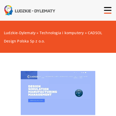
Ludzkie-Dylematy
»
Technologia i komputery
»
CADSOL
Design Polska Sp z o.o.