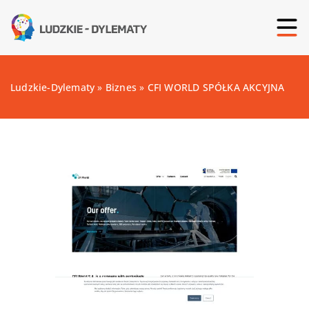
Ludzkie-Dylematy
»
Biznes
»
CFI WORLD SPÓŁKA AKCYJNA