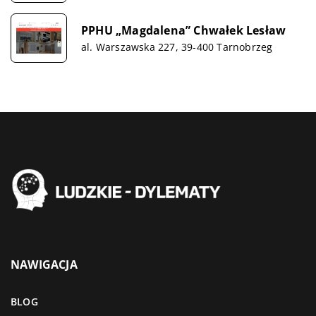
PPHU „Magdalena” Chwałek Lesław
al. Warszawska 227, 39-400 Tarnobrzeg
NAWIGACJA
BLOG