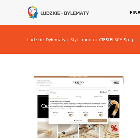
FIN
Ludzkie-Dylematy
»
Styl i moda
»
CIESIELSCY Sp. j.