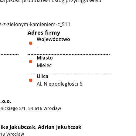
a jakość produktów i usług przyciąga wielu
rne-z-zielonym-kamieniem-c_511
Adres firmy
Województwo
-
Miasto
Mielec
Ulica
Al. Niepodległości 6
.o.o.
unickiego 5/1, 54-616 Wrocław
nika Jakubczak, Adrian Jakubczak
-618 Wrocław