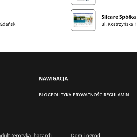
Silcare Spółka 
8 Gdańsk
ul. Kostrzyńska 
NAWIGACJA
BLOG
POLITYKA PRYWATNOŚCI
REGULAMIN
dult (erotyka, hazard)
Dom i ogród