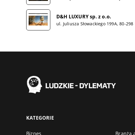
D&H LUXURY sp. z o.o.
ul. Juliusza Słowackiego 199A, 80-29
KATEGORIE
Biznes
Branża a