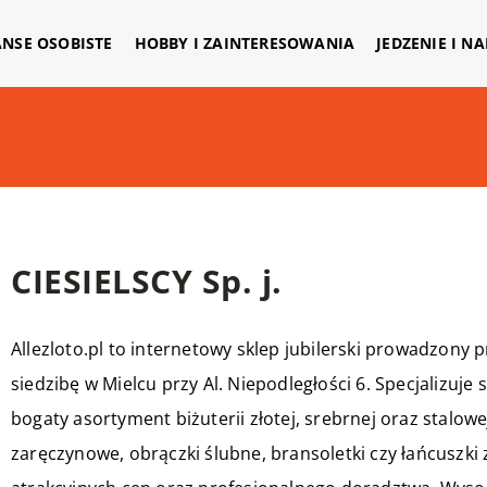
ANSE OSOBISTE
HOBBY I ZAINTERESOWANIA
JEDZENIE I N
CIESIELSCY Sp. j.
Allezloto.pl to internetowy sklep jubilerski prowadzony p
siedzibę w Mielcu przy Al. Niepodległości 6. Specjalizuje
bogaty asortyment biżuterii złotej, srebrnej oraz stalow
zaręczynowe, obrączki ślubne, bransoletki czy łańcuszki z