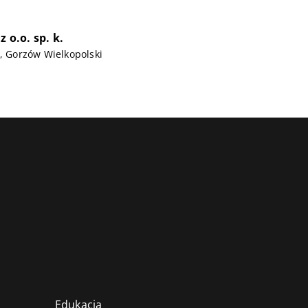
z o.o. sp. k.
1, Gorzów Wielkopolski
Edukacja