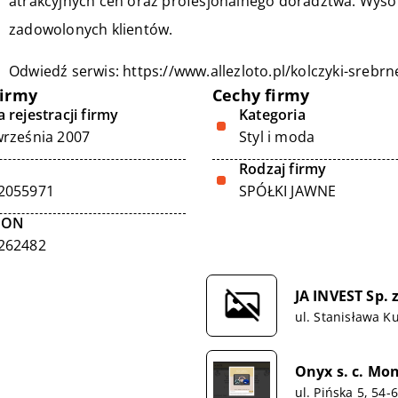
atrakcyjnych cen oraz profesjonalnego doradztwa. Wysok
zadowolonych klientów.
Odwiedź serwis:
https://www.allezloto.pl/kolczyki-sreb
firmy
Cechy firmy
 rejestracji firmy
Kategoria
września 2007
Styl i moda
Rodzaj firmy
2055971
SPÓŁKI JAWNE
GON
262482
JA INVEST Sp. z
ul. Stanisława K
Onyx s. c. Mo
ul. Pińska 5, 54