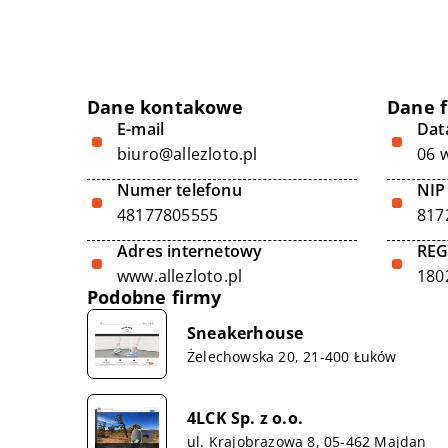
Dane kontakowe
Dane 
E-mail
Data
biuro@allezloto.pl
06 
Numer telefonu
NIP
48177805555
817
Adres internetowy
RE
www.allezloto.pl
180
Podobne firmy
Sneakerhouse
Żelechowska 20, 21-400 Łuków
4LCK Sp. z o.o.
ul. Krajobrazowa 8, 05-462 Majdan