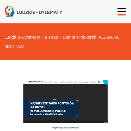
Ludzkie-Dylematy
»
Biznes
»
Damian Piskorski ALUSFERA
MONTAŻE