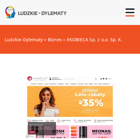
Ludzkie-Dylematy
»
Biznes
»
EKOBIECA Sp. z o.o. Sp. K.