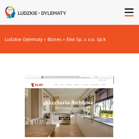
Ludzkie-Dylematy
»
Biznes
»
Elwi Sp. z o.o. Sp.k