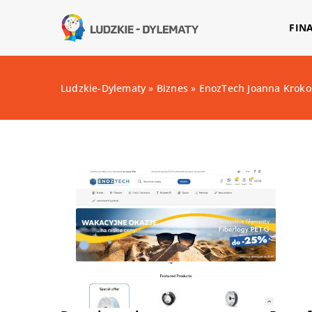
FIN
Ludzkie-Dylematy
»
Biznes
»
EnozTech Joanna Kroko