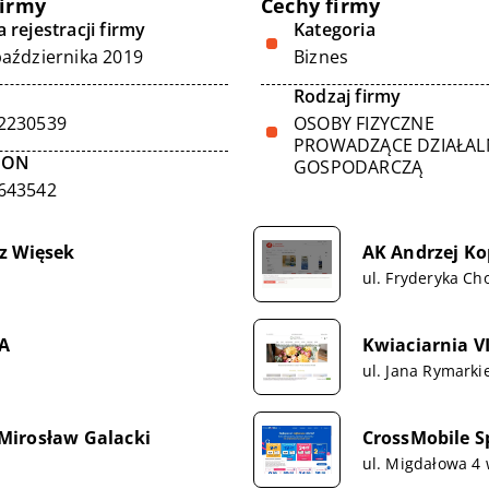
firmy
Cechy firmy
 rejestracji firmy
Kategoria
października 2019
Biznes
Rodzaj firmy
2230539
OSOBY FIZYCZNE
PROWADZĄCE DZIAŁA
GON
GOSPODARCZĄ
643542
z Więsek
AK Andrzej K
ul. Fryderyka Ch
A
Kwiaciarnia V
ul. Jana Rymarki
Mirosław Galacki
CrossMobile Sp
ul. Migdałowa 4 