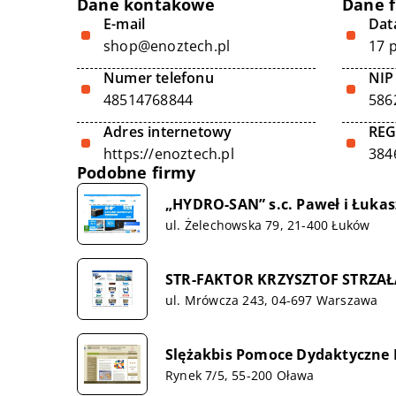
Dane kontakowe
Dane 
E-mail
Data
shop@enoztech.pl
17 
Numer telefonu
NIP
48514768844
586
Adres internetowy
RE
https://enoztech.pl
384
Podobne firmy
„HYDRO-SAN” s.c. Paweł i Łukas
ul. Żelechowska 79, 21-400 Łuków
STR-FAKTOR KRZYSZTOF STRZAŁ
ul. Mrówcza 243, 04-697 Warszawa
Slężakbis Pomoce Dydaktyczne 
Rynek 7/5, 55-200 Oława