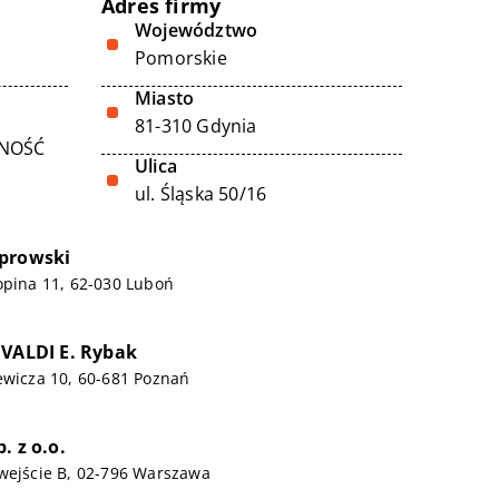
Adres firmy
Województwo
Pomorskie
Miasto
81-310 Gdynia
LNOŚĆ
Ulica
ul. Śląska 50/16
oprowski
opina 11, 62-030 Luboń
IVALDI E. Rybak
ewicza 10, 60-681 Poznań
. z o.o.
wejście B, 02-796 Warszawa