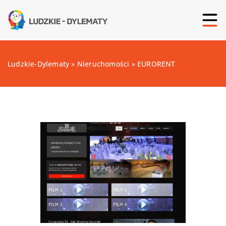
Ludzkie-Dylematy
»
Nieruchomości
»
EURORENT