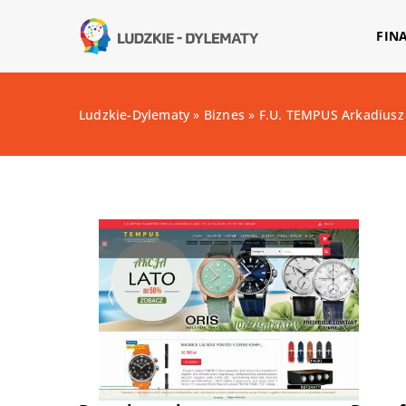
FIN
Ludzkie-Dylematy
»
Biznes
»
F.U. TEMPUS Arkadiusz