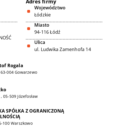
Adres firmy
Województwo
Łódzkie
Miasto
94-116 Łódź
LNOŚĆ
Ulica
ul. Ludwika Zamenhofa 14
tof Rogala
, 63-004 Gowarzewo
zko
, 05-509 Józefosław
KA SPÓŁKA Z OGRANICZONĄ
LNOŚCIĄ
76-100 Warszkowo