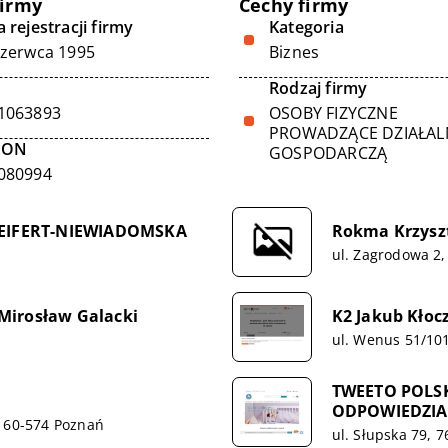
firmy
Cechy firmy
 rejestracji firmy
Kategoria
czerwca 1995
Biznes
Rodzaj firmy
1063893
OSOBY FIZYCZNE
PROWADZĄCE DZIAŁA
GON
GOSPODARCZĄ
080994
EIFERT-NIEWIADOMSKA
Rokma Krzysz
ul. Zagrodowa 2
Mirosław Galacki
K2 Jakub Kłoc
ul. Wenus 51/101
TWEETO POLS
ODPOWIEDZIA
, 60-574 Poznań
ul. Słupska 79, 