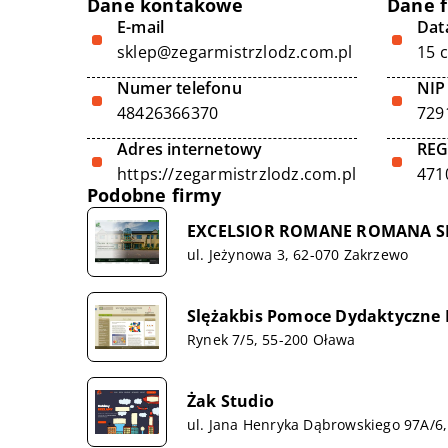
Dane kontakowe
Dane 
E-mail
Data
sklep@zegarmistrzlodz.com.pl
15 
Numer telefonu
NIP
48426366370
729
Adres internetowy
RE
https://zegarmistrzlodz.com.pl
471
Podobne firmy
EXCELSIOR ROMANE ROMANA S
ul. Jeżynowa 3, 62-070 Zakrzewo
Slężakbis Pomoce Dydaktyczne 
Rynek 7/5, 55-200 Oława
Żak Studio
ul. Jana Henryka Dąbrowskiego 97A/6