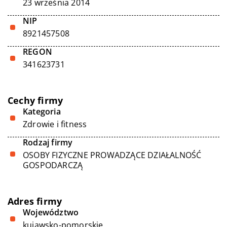
23 września 2014
NIP
8921457508
REGON
341623731
Cechy firmy
Kategoria
Zdrowie i fitness
Rodzaj firmy
OSOBY FIZYCZNE PROWADZĄCE DZIAŁALNOŚĆ
GOSPODARCZĄ
Adres firmy
Województwo
kujawsko-pomorskie