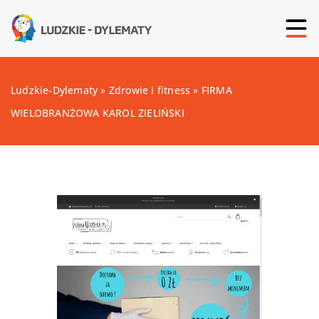
Ludzkie-Dylematy
»
Zdrowie i fitness
»
FIRMA
WIELOBRANŻOWA KAROL ZIELIŃSKI