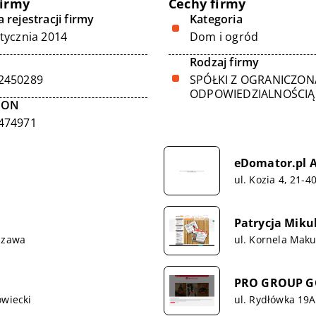
firmy
Cechy firmy
 rejestracji firmy
Kategoria
stycznia 2014
Dom i ogród
Rodzaj firmy
2450289
SPÓŁKI Z OGRANICZON
ODPOWIEDZIALNOŚCIĄ
GON
474971
eDomator.pl 
ul. Kozia 4, 21-
Patrycja Mikul
szawa
ul. Kornela Mak
PRO GROUP G
owiecki
ul. Rydłówka 19A