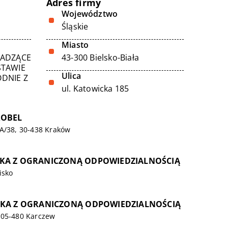
Adres firmy
Województwo
Śląskie
Miasto
WADZĄCE
43-300 Bielsko-Biała
STAWIE
Ulica
DNIE Z
ul. Katowicka 185
ROBEL
7A/38, 30-438 Kraków
KA Z OGRANICZONĄ ODPOWIEDZIALNOŚCIĄ
isko
ŁKA Z OGRANICZONĄ ODPOWIEDZIALNOŚCIĄ
 05-480 Karczew