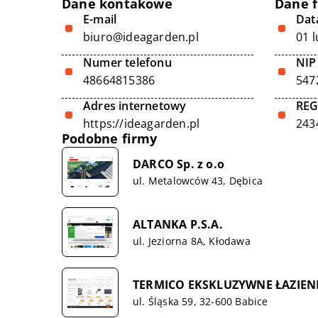
Dane kontakowe
Dane 
E-mail
Data
biuro@ideagarden.pl
01 
Numer telefonu
NIP
48664815386
547
Adres internetowy
RE
https://ideagarden.pl
243
Podobne firmy
DARCO Sp. z o.o
ul. Metalowców 43, Dębica
ALTANKA P.S.A.
ul. Jeziorna 8A, Kłodawa
TERMICO EKSKLUZYWNE ŁAZIENK
ul. Śląska 59, 32-600 Babice