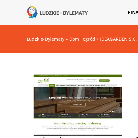
FIN
Ludzkie-Dylematy
»
Dom i ogród
»
IDEAGARDEN S.C