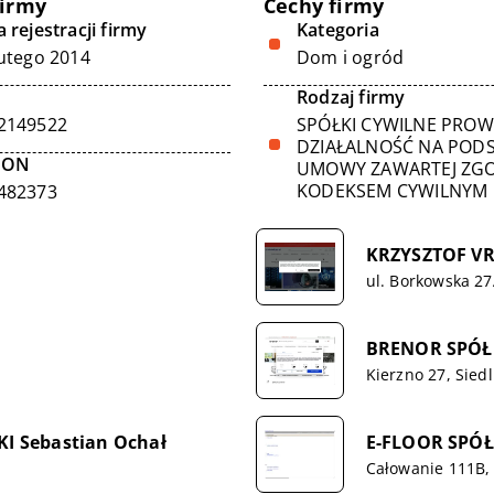
firmy
Cechy firmy
 rejestracji firmy
Kategoria
lutego 2014
Dom i ogród
Rodzaj firmy
2149522
SPÓŁKI CYWILNE PRO
DZIAŁALNOŚĆ NA POD
GON
UMOWY ZAWARTEJ ZGO
KODEKSEM CYWILNYM
482373
KRZYSZTOF V
ul. Borkowska 2
BRENOR SPÓŁ
Kierzno 27, Siedl
I Sebastian Ochał
E-FLOOR SPÓ
Całowanie 111B,