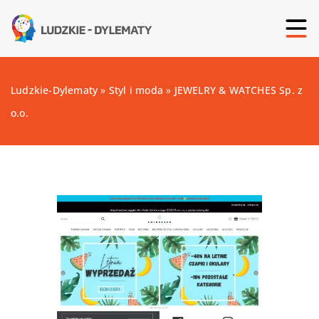
Ludzkie-Dylematy
»
Styl i moda
»
JEWELRY & WATCHES Sp. z
o.o.