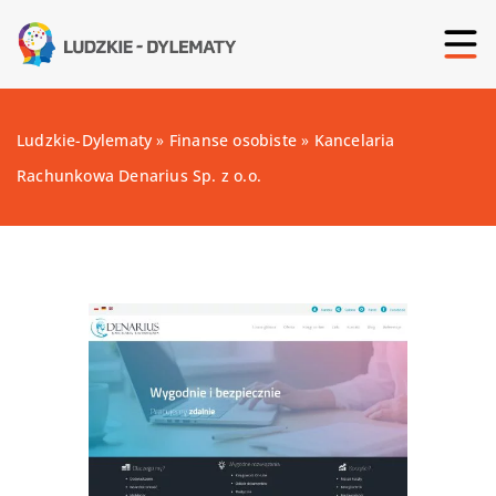
Ludzkie-Dylematy
»
Finanse osobiste
»
Kancelaria
Rachunkowa Denarius Sp. z o.o.