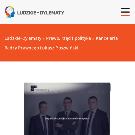
Ludzkie-Dylematy
»
Prawo, rząd i polityka
»
Kancelaria
Radcy Prawnego Łukasz Poszwiński