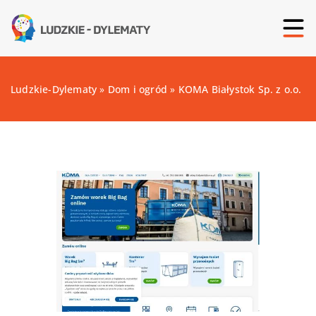
Ludzkie-Dylematy
»
Dom i ogród
»
KOMA Białystok Sp. z o.o.