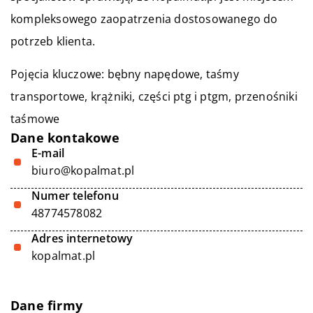
kompleksowego zaopatrzenia dostosowanego do
potrzeb klienta.
Pojęcia kluczowe:
bębny napędowe
, taśmy
transportowe, krążniki, części ptg i ptgm, przenośniki
taśmowe
Dane kontakowe
E-mail
biuro@kopalmat.pl
Numer telefonu
48774578082
Adres internetowy
kopalmat.pl
Dane firmy