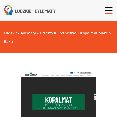
Ludzkie-Dylematy
»
Przemysł i rolnictwo
»
Kopalmat Marcin
Baka