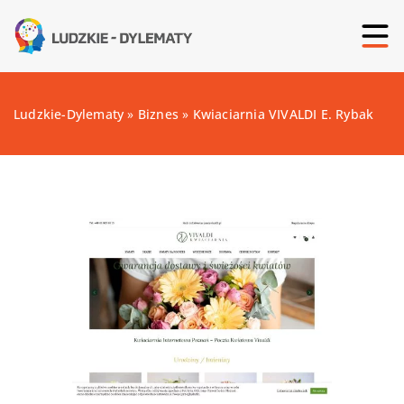
Ludzkie-Dylematy
»
Biznes
»
Kwiaciarnia VIVALDI E. Rybak