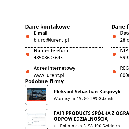
Dane kontakowe
Dane 
E-mail
Data
biuro@lurent.pl
28 
Numer telefonu
NIP
48508603643
599
Adres internetowy
RE
www.lurent.pl
800
Podobne firmy
Plekspol Sebastian Kasprzyk
Woźnicy nr 19, 80-299 Gdańsk
FAIR PRODUCTS SPÓŁKA Z OGR
ODPOWIEDZIALNOŚCIĄ
ul. Robotnicza 5, 58-100 Świdnica