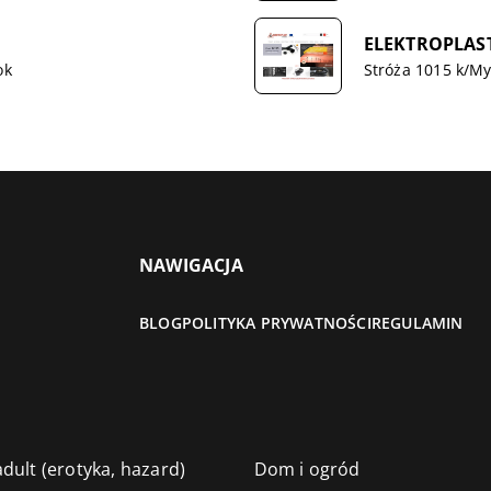
ELEKTROPLAST 
ok
Stróża 1015 k/My
NAWIGACJA
BLOG
POLITYKA PRYWATNOŚCI
REGULAMIN
dult (erotyka, hazard)
Dom i ogród