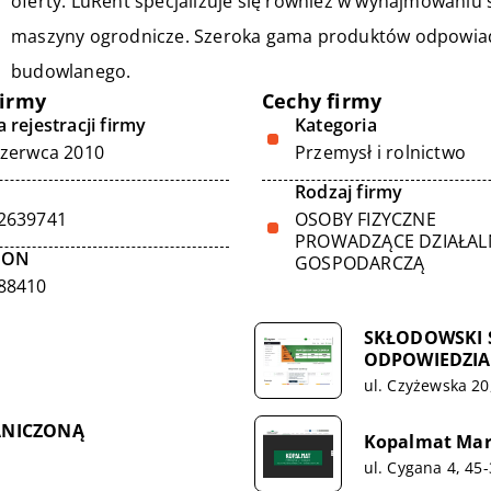
oferty. LuRent specjalizuje się również w wynajmowani
maszyny ogrodnicze. Szeroka gama produktów odpowiad
budowlanego.
firmy
Cechy firmy
 rejestracji firmy
Kategoria
czerwca 2010
Przemysł i rolnictwo
Rodzaj firmy
2639741
OSOBY FIZYCZNE
PROWADZĄCE DZIAŁA
GON
GOSPODARCZĄ
88410
SKŁODOWSKI 
ODPOWIEDZIA
ul. Czyżewska 20
ANICZONĄ
Kopalmat Mar
ul. Cygana 4, 45