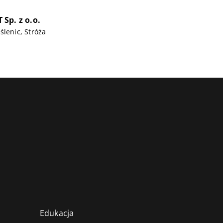
Sp. z o.o.
ślenic, Stróża
Edukacja