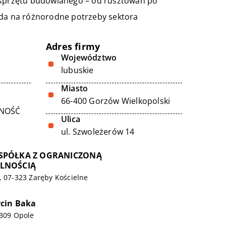
u sprzętu budowlanego – od rusztowań po
a na różnorodne potrzeby sektora
Adres firmy
Województwo
lubuskie
Miasto
66-400 Gorzów Wielkopolski
LNOŚĆ
Ulica
ul. Szwoleżerów 14
SPÓŁKA Z OGRANICZONĄ
LNOŚCIĄ
, 07-323 Zaręby Kościelne
cin Baka
-309 Opole