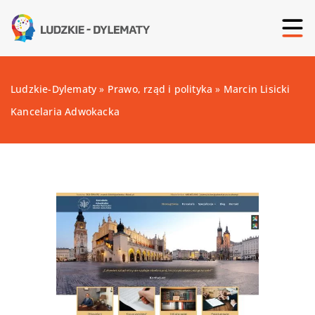
Ludzkie-Dylematy
»
Prawo, rząd i polityka
»
Marcin Lisicki
Kancelaria Adwokacka