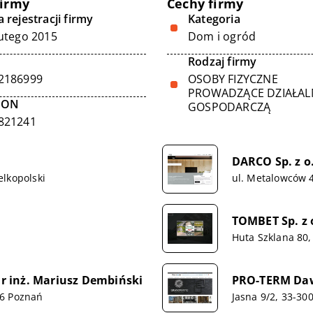
firmy
Cechy firmy
 rejestracji firmy
Kategoria
lutego 2015
Dom i ogród
Rodzaj firmy
2186999
OSOBY FIZYCZNE
PROWADZĄCE DZIAŁA
GON
GOSPODARCZĄ
821241
DARCO Sp. z o
lkopolski
ul. Metalowców 
TOMBET Sp. z 
Huta Szklana 80,
 inż. Mariusz Dembiński
PRO-TERM Daw
16 Poznań
Jasna 9/2, 33-30