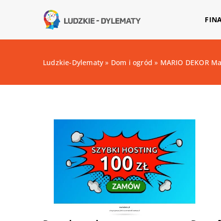
FIN
Ludzkie-Dylematy
»
Dom i ogród
»
MARIO DEKOR Mar