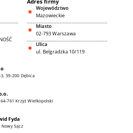
Adres firmy
Województwo
Mazowieckie
Miasto
02-793 Warszawa
LNOŚĆ
Ulica
ul. Belgradzka 10/119
.o
43, 39-200 Dębica
o.o.
 64-761 Krzyż Wielkopolski
id Fyda
0 Nowy Sącz