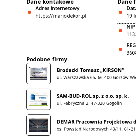
Dane kontakowe
Dane 
Adres internetowy
Data
https://mariodekor.pl
19 
NIP
113
RE
360
Podobne firmy
Brodacki Tomasz „KIRSON”
ul. Warszawska 65, 66-400 Gorzów Wie
SAM-BUD-ROL sp. z o.o. sp. k.
ul. Fabryczna 2, 47-320 Gogolin
DEMAR Pracownia Projektowa dr
os. Powstań Narodowych 43/11, 61-2