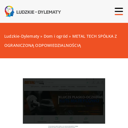
Ludzkie-Dylematy
»
Dom i ogród
»
METAL TECH SPÓŁKA Z
OGRANICZONĄ ODPOWIEDZIALNOŚCIĄ