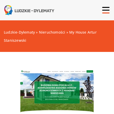
Ludzkie-Dylematy
»
Nieruchomości
»
My House Artur
Staniszewski