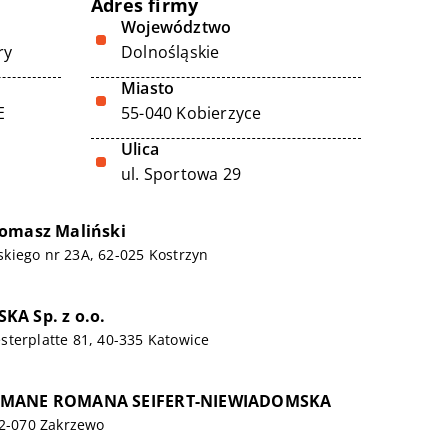
Adres firmy
Województwo
ry
Dolnośląskie
Miasto
E
55-040 Kobierzyce
Ulica
ul. Sportowa 29
Tomasz Maliński
kiego nr 23A, 62-025 Kostrzyn
A Sp. z o.o.
terplatte 81, 40-335 Katowice
OMANE ROMANA SEIFERT-NIEWIADOMSKA
62-070 Zakrzewo