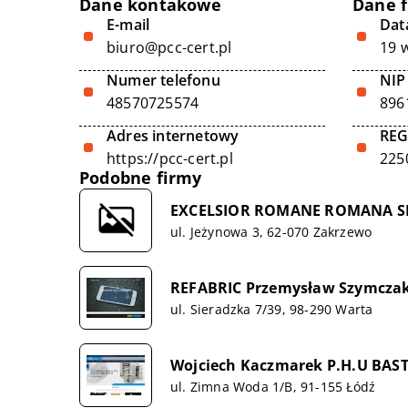
Dane kontakowe
Dane 
E-mail
Data
biuro@pcc-cert.pl
19 
Numer telefonu
NIP
48570725574
896
Adres internetowy
RE
https://pcc-cert.pl
225
Podobne firmy
EXCELSIOR ROMANE ROMANA S
ul. Jeżynowa 3, 62-070 Zakrzewo
REFABRIC Przemysław Szymcza
ul. Sieradzka 7/39, 98-290 Warta
Wojciech Kaczmarek P.H.U BAS
ul. Zimna Woda 1/B, 91-155 Łódź