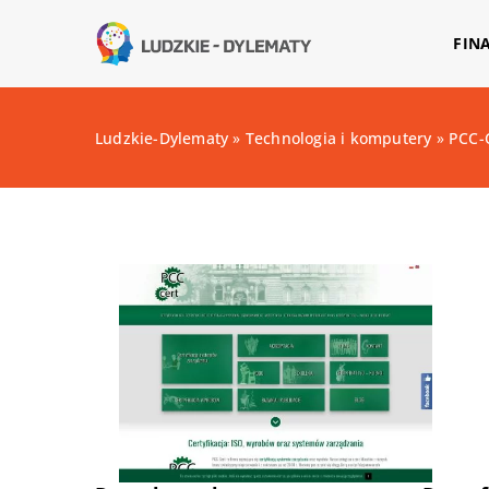
FIN
Ludzkie-Dylematy
»
Technologia i komputery
»
PCC-C