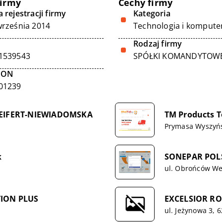
firmy
Cechy firmy
 rejestracji firmy
Kategoria
września 2014
Technologia i kompute
Rodzaj firmy
1539543
SPÓŁKI KOMANDYTOW
GON
01239
EIFERT-NIEWIADOMSKA
TM Products 
Prymasa Wyszyńs
k
SONEPAR POLSK
ul. Obrońców Wes
TION PLUS
EXCELSIOR R
ul. Jeżynowa 3, 