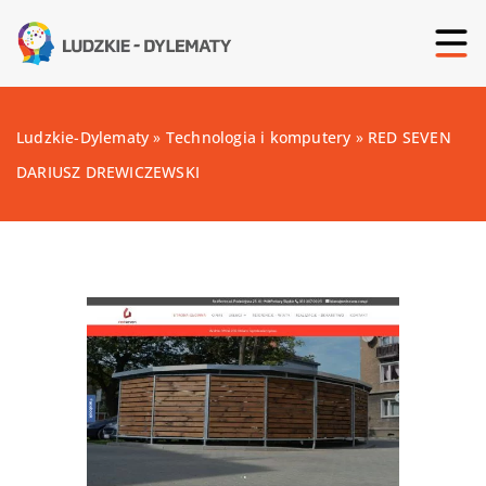
Ludzkie-Dylematy
»
Technologia i komputery
»
RED SEVEN
DARIUSZ DREWICZEWSKI