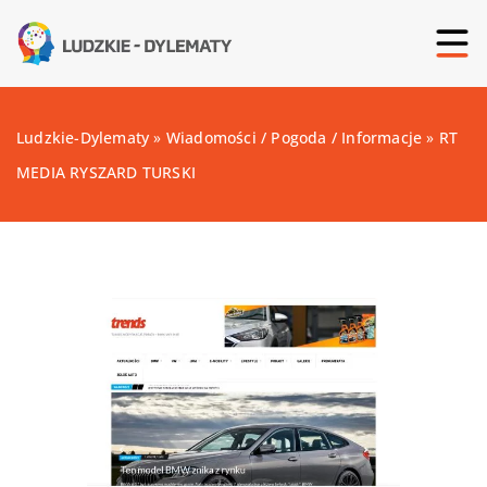
Ludzkie-Dylematy
»
Wiadomości / Pogoda / Informacje
»
RT
MEDIA RYSZARD TURSKI