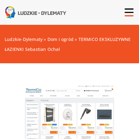
Ludzkie-Dylematy
»
Dom i ogród
»
TERMICO EKSKLUZYWNE
ŁAZIENKI Sebastian Ochał