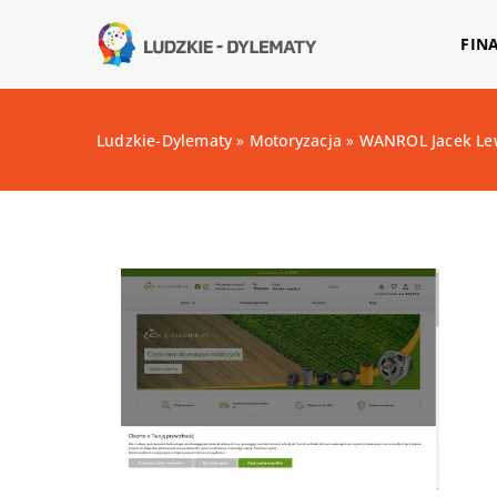
FIN
Ludzkie-Dylematy
»
Motoryzacja
»
WANROL Jacek Le