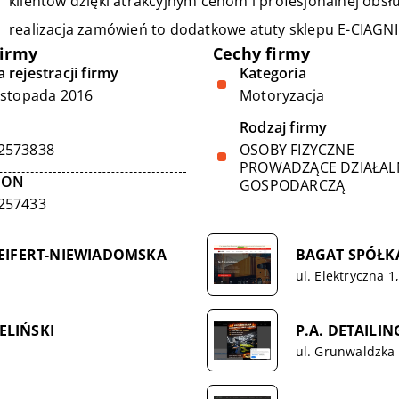
klientów dzięki atrakcyjnym cenom i profesjonalnej obs
realizacja zamówień to dodatkowe atuty sklepu E-CIAGNI
firmy
Cechy firmy
 rejestracji firmy
Kategoria
listopada 2016
Motoryzacja
Rodzaj firmy
2573838
OSOBY FIZYCZNE
PROWADZĄCE DZIAŁA
GON
GOSPODARCZĄ
257433
EIFERT-NIEWIADOMSKA
BAGAT SPÓŁK
ul. Elektryczna 1
ELIŃSKI
P.A. DETAILI
ul. Grunwaldzka