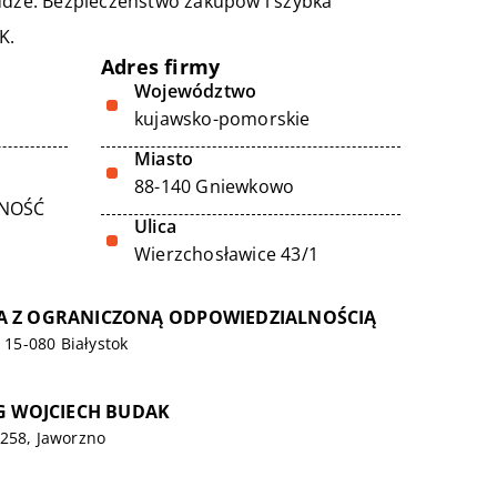
łudze. Bezpieczeństwo zakupów i szybka
K.
Adres firmy
Województwo
kujawsko-pomorskie
Miasto
88-140 Gniewkowo
LNOŚĆ
Ulica
Wierzchosławice 43/1
A Z OGRANICZONĄ ODPOWIEDZIALNOŚCIĄ
, 15-080 Białystok
NG WOJCIECH BUDAK
 258, Jaworzno