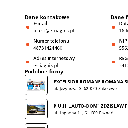
Dane kontakowe
Dane 
E-mail
Data
biuro@e-ciagnik.pl
16 
Numer telefonu
NIP
48731424460
556
Adres internetowy
RE
e-ciagnik.pl
341
Podobne firmy
EXCELSIOR ROMANE ROMANA S
ul. Jeżynowa 3, 62-070 Zakrzewo
P.U.H. „AUTO-DOM” ZDZISŁAW F
ul. Łagodna 11, 61-680 Poznań