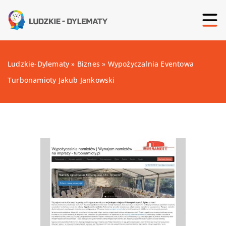
Ludzkie-Dylematy
»
Biznes
»
Wypożyczalnia Eventowa
Turbonamioty Jakub Jankowski