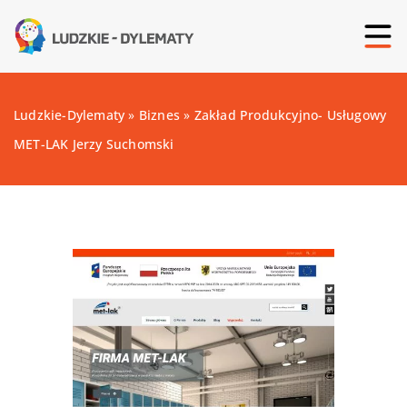
Ludzkie-Dylematy
»
Biznes
»
Zakład Produkcyjno- Usługowy
MET-LAK Jerzy Suchomski