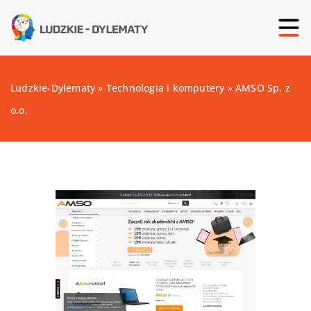
Ludzkie-Dylematy
»
Technologia i komputery
»
AMSO Sp. z
o.o.