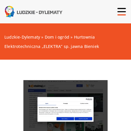
Ludzkie-Dylematy
»
Dom i ogród
»
Hurtownia
Elektrotechniczna „ELEKTRA” sp. jawna Bieniek