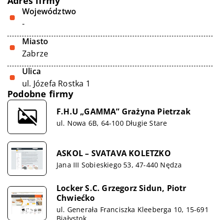
Adres firmy
Województwo
-
Miasto
Zabrze
Ulica
ul. Józefa Rostka 1
Podobne firmy
F.H.U „GAMMA” Grażyna Pietrzak
ul. Nowa 6B, 64-100 Długie Stare
ASKOL – SVATAVA KOLETZKO
Jana III Sobieskiego 53, 47-440 Nędza
Locker S.C. Grzegorz Sidun, Piotr
Chwiećko
ul. Generała Franciszka Kleeberga 10, 15-691
Białystok