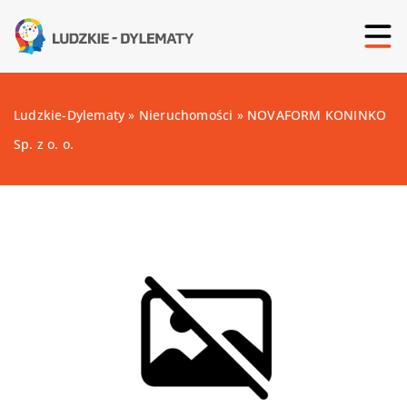
Ludzkie-Dylematy
»
Nieruchomości
»
NOVAFORM KONINKO
Sp. z o. o.