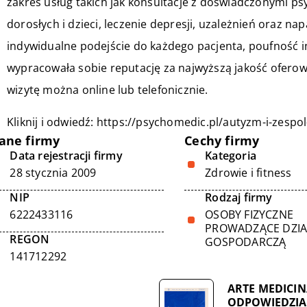
zakres usług takich jak konsultacje z doświadczonymi ps
dorosłych i dzieci, leczenie depresji, uzależnień oraz n
indywidualne podejście do każdego pacjenta, poufność i
wypracowała sobie reputację za najwyższą jakość oferow
wizytę można online lub telefonicznie.
Kliknij i odwiedź:
https://psychomedic.pl/autyzm-i-zespo
ane firmy
Cechy firmy
Data rejestracji firmy
Kategoria
28 stycznia 2009
Zdrowie i fitness
NIP
Rodzaj firmy
6222433116
OSOBY FIZYCZNE
PROWADZĄCE DZI
REGON
GOSPODARCZĄ
141712292
ARTE MEDICI
ODPOWIEDZIA