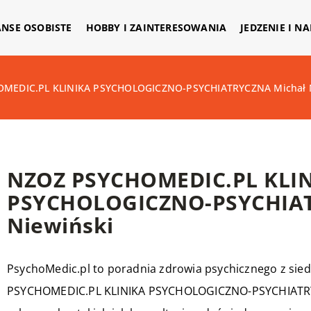
ANSE OSOBISTE
HOBBY I ZAINTERESOWANIA
JEDZENIE I N
MEDIC.PL KLINIKA PSYCHOLOGICZNO-PSYCHIATRYCZNA Michał N
NZOZ PSYCHOMEDIC.PL KLI
PSYCHOLOGICZNO-PSYCHIAT
Niewiński
PsychoMedic.pl to poradnia zdrowia psychicznego z si
PSYCHOMEDIC.PL KLINIKA PSYCHOLOGICZNO-PSYCHIATRYCZ