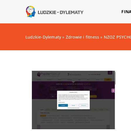
FIN
Ludzkie-Dylematy
»
Zdrowie i fitness
»
NZOZ PSYCHO