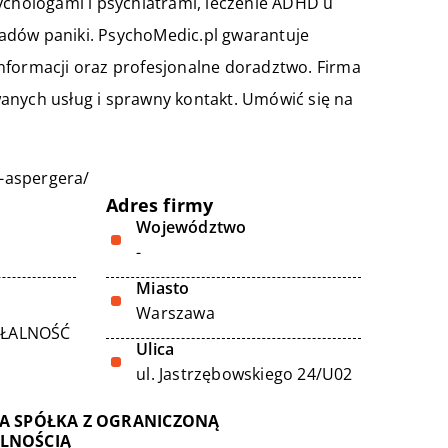
ychologami i psychiatrami, leczenie ADHD u
apadów paniki. PsychoMedic.pl gwarantuje
nformacji oraz profesjonalne doradztwo. Firma
anych usług i sprawny kontakt. Umówić się na
l-aspergera/
Adres firmy
Województwo
-
Miasto
Warszawa
AŁALNOŚĆ
Ulica
ul. Jastrzębowskiego 24/U02
NA SPÓŁKA Z OGRANICZONĄ
LNOŚCIĄ