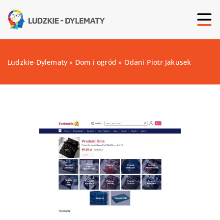
Ludzkie-Dylematy
»
Dom i ogród
»
Odani Piotr Jakusek