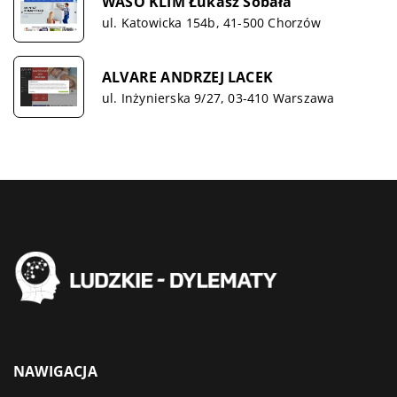
WASO KLIM Łukasz Sobała
ul. Katowicka 154b, 41-500 Chorzów
ALVARE ANDRZEJ LACEK
ul. Inżynierska 9/27, 03-410 Warszawa
NAWIGACJA