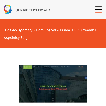
Ludzkie-Dylematy
»
Dom i ogród
»
DOMATUS Z.Kowalak i
wspólnicy Sp. J.