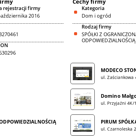
firmy
Cechy firmy
 rejestracji firmy
Kategoria
października 2016
Dom i ogród
Rodzaj firmy
3270461
SPÓŁKI Z OGRANICZON
ODPOWIEDZIALNOŚCIĄ
GON
630296
MODECO STONE
ul. Zaściankowa 
Domino Małgo
ul. Przyjaźni 4K
 ODPOWIEDZIALNOŚCIĄ
PIRUM SPÓŁK
ul. Czarnoleska 