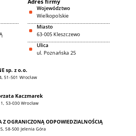
Adres firmy
Województwo
Wielkopolskie
Miasto
Ą
63-005 Kleszczewo
Ulica
ul. Poznańska 25
 sp. z o.o.
4, 51-501 Wrocław
rzata Kaczmarek
/11, 53-030 Wrocław
A Z OGRANICZONĄ ODPOWIEDZIALNOŚCIĄ
25, 58-500 Jelenia Góra