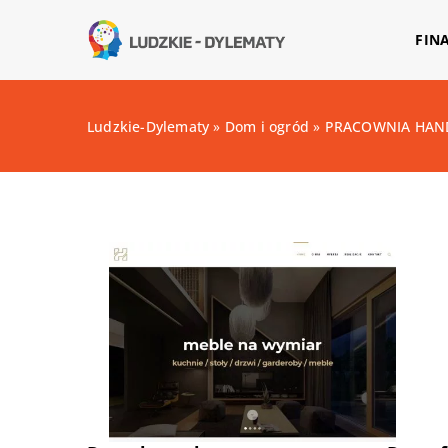
FIN
Ludzkie-Dylematy
»
Dom i ogród
»
PRACOWNIA HAND