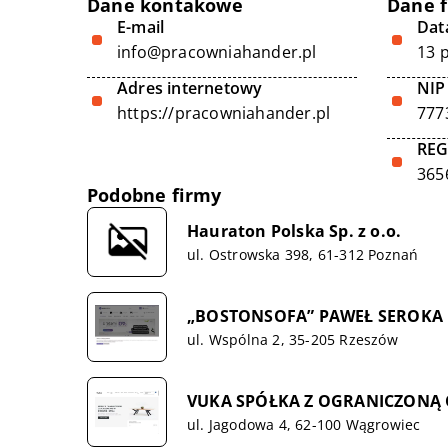
Dane kontakowe
Dane 
E-mail
Data
info@pracowniahander.pl
13 
Adres internetowy
NIP
https://pracowniahander.pl
777
RE
365
Podobne firmy
Hauraton Polska Sp. z o.o.
ul. Ostrowska 398, 61-312 Poznań
„BOSTONSOFA” PAWEŁ SEROKA
ul. Wspólna 2, 35-205 Rzeszów
VUKA SPÓŁKA Z OGRANICZONĄ
ul. Jagodowa 4, 62-100 Wągrowiec