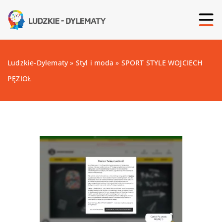
Ludzkie-Dylematy
»
Styl i moda
»
SPORT STYLE WOJCIECH
PĘZIOŁ