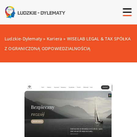
Ludzkie-Dylematy
»
Kariera
»
WISELAB LEGAL & TAX SPÓŁKA
Z OGRANICZONĄ ODPOWIEDZIALNOŚCIĄ