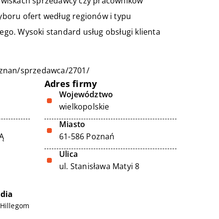
owiskach sprzedawcy czy pracowników
boru ofert według regionów i typu
nego. Wysoki standard usług obsługi klienta
poznan/sprzedawca/2701/
Adres firmy
Województwo
wielkopolskie
Miasto
Ą
61-586 Poznań
Ulica
ul. Stanisława Matyi 8
dia
 Hillegom