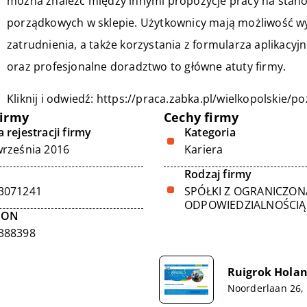
można znaleźć między innymi propozycje pracy na stan
porządkowych w sklepie. Użytkownicy mają możliwość wy
zatrudnienia, a także korzystania z formularza aplikacyj
oraz profesjonalne doradztwo to główne atuty firmy.
Kliknij i odwiedź:
https://praca.zabka.pl/wielkopolskie/
firmy
Cechy firmy
 rejestracji firmy
Kategoria
września 2016
Kariera
Rodzaj firmy
3071241
SPÓŁKI Z OGRANICZON
ODPOWIEDZIALNOŚCIĄ
GON
388398
Ruigrok Holan
ń
Noorderlaan 26,