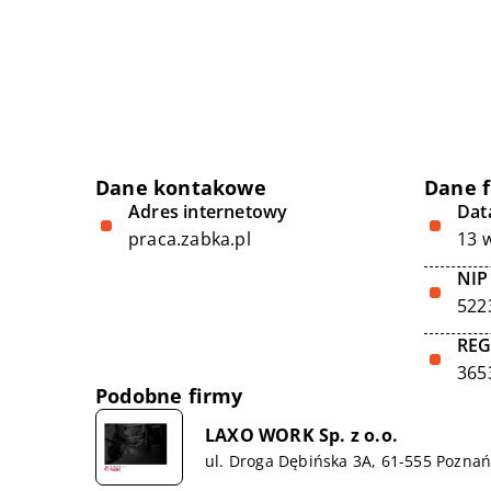
Dane kontakowe
Dane 
Adres internetowy
Data
praca.zabka.pl
13 
NIP
522
RE
365
Podobne firmy
LAXO WORK Sp. z o.o.
ul. Droga Dębińska 3A, 61-555 Pozna