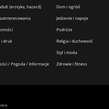
dult (erotyka, hazard)
Dom i ogród
 zainteresowania
Jedzenie i napoje
omości
Podróże
 i druk
Religia i duchowość
Styl i moda
ści / Pogoda / Informacje
Zdrowie i fitness
żone.