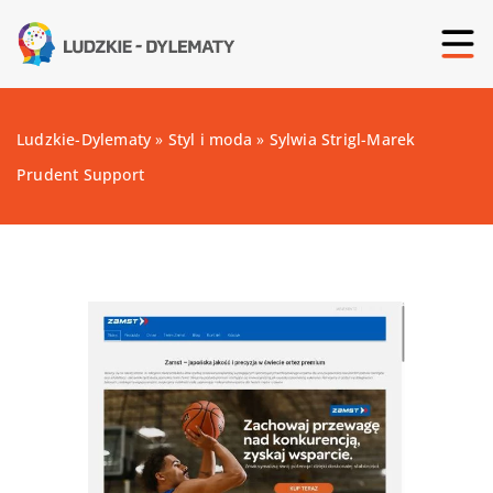
Ludzkie-Dylematy
»
Styl i moda
»
Sylwia Strigl-Marek
Prudent Support