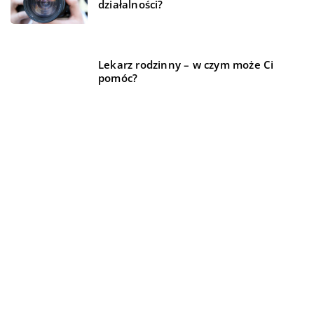
działalności?
Lekarz rodzinny – w czym może Ci
pomóc?
REKOMENDOWANE
TECHNIKA I MOTORYZACJA
NIERUCHOMOŚCI
TRENDY I ŻYCIE