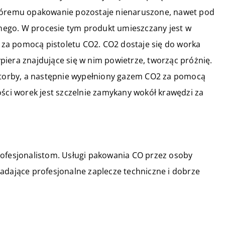
któremu opakowanie pozostaje nienaruszone, nawet pod
ego. W procesie tym produkt umieszczany jest w
y za pomocą pistoletu CO2. CO2 dostaje się do worka
iera znajdujące się w nim powietrze, tworząc próżnię.
j torby, a następnie wypełniony gazem CO2 za pomocą
ości worek jest szczelnie zamykany wokół krawędzi za
rofesjonalistom. Usługi pakowania CO przez osoby
adające profesjonalne zaplecze techniczne i dobrze