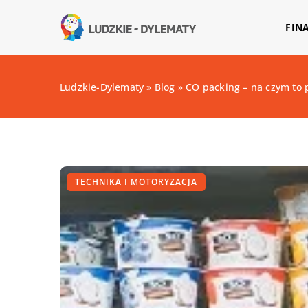
FIN
Ludzkie-Dylematy
»
Blog
»
CO packing – na czym to 
TECHNIKA I MOTORYZACJA