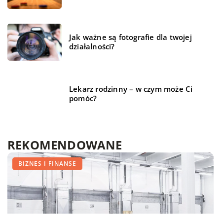
Jak ważne są fotografie dla twojej
działalności?
Lekarz rodzinny – w czym może Ci
pomóc?
REKOMENDOWANE
FINANSE I RYNEK
HOBBY
BIZNES I FINANSE