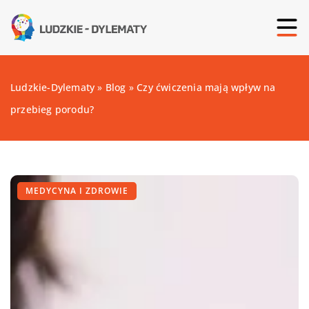
Ludzkie-Dylematy
»
Blog
»
Czy ćwiczenia mają wpływ na
przebieg porodu?
MEDYCYNA I ZDROWIE