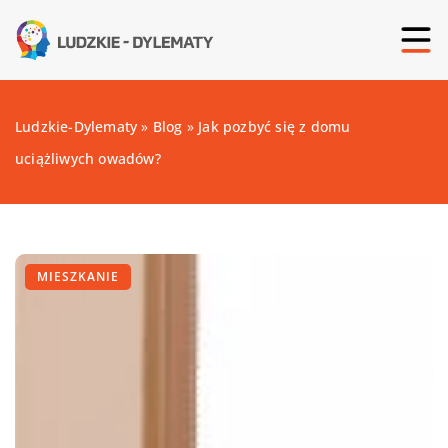
Ludzkie-Dylematy
»
Blog
»
Jak pozbyć się z domu
uciążliwych owadów?
MIESZKANIE