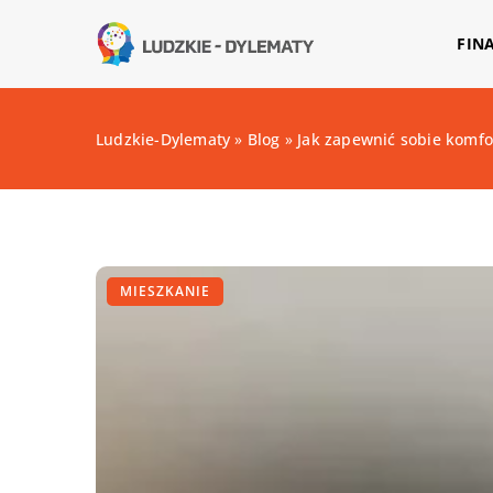
FIN
Ludzkie-Dylematy
»
Blog
»
Jak zapewnić sobie komfo
MIESZKANIE