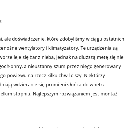
s
, ale doświadczenie, które zdobyliśmy w ciągu ostatnich
zenośne wentylatory i klimatyzatory. Te urządzenia są
worze leje się żar z nieba, jednak na dłuższą metę się nie
rgochłonny, a nieustanny szum przez niego generowany
o powiewu na rzecz kilku chwil ciszy. Niektórzy
dniają wdzieranie się promieni słońca do wnętrz.
ewielkim stopniu. Najlepszym rozwiązaniem jest montaż