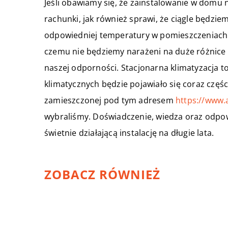
Jeśli obawiamy się, że zainstalowanie w domu 
rachunki, jak również sprawi, że ciągle będziem
odpowiedniej temperatury w pomieszczeniach p
czemu nie będziemy narażeni na duże różnice 
naszej odporności. Stacjonarna klimatyzacja 
klimatycznych będzie pojawiało się coraz częśc
zamieszczonej pod tym adresem
https://www.a
wybraliśmy. Doświadczenie, wiedza oraz odp
świetnie działającą instalację na długie lata.
ZOBACZ RÓWNIEŻ
26 czerwca 2020
Akcesoria do szybkiego i
sprawnego sprzątania