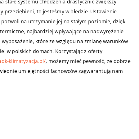
na stałe systemu chłodzenia drastycznie zwiększy
y przeziębieni, to jesteśmy w błędzie. Ustawienie
ozwoli na utrzymanie jej na stałym poziomie, dzięki
termiczne, najbardziej wpływające na nadwyrężenie
to wyposażenie, które ze względu na zmianę warunków
iej w polskich domach. Korzystając z oferty
dk-klimatyzacja.pl/
, możemy mieć pewność, że dobrze
owiednie umiejętności fachowców zagwarantują nam
30 marca 2021
Jak pozbyć się z domu
uciążliwych owadów?